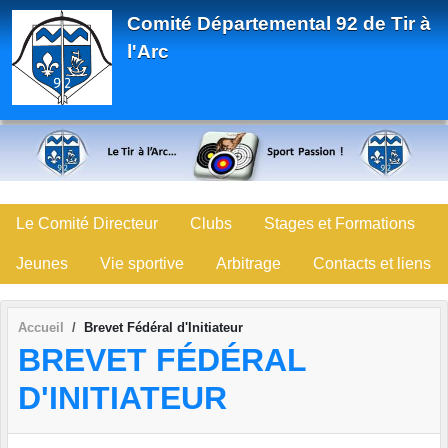
Panneau de gestion des cookies
Comité Départemental 92 de Tir à
l'Arc
Le Comité Directeur
Clubs
Stages et Formations
Jeunes
Vie sportive
Arbitrage
Contacts et liens
Accueil
Brevet Fédéral d'Initiateur
BREVET FÉDÉRAL
D'INITIATEUR