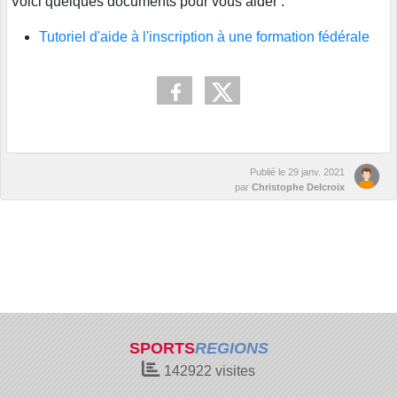
Voici quelques documents pour vous aider :
Tutoriel d'aide à l'inscription à une formation fédérale
Publié le
29 janv. 2021
par
Christophe Delcroix
SPORTS
REGIONS
142922
visites