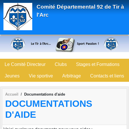
Panneau de gestion des cookies
Comité Départemental 92 de Tir à
l'Arc
Le Comité Directeur
Clubs
Stages et Formations
Jeunes
Vie sportive
Arbitrage
Contacts et liens
Accueil
Documentations d'aide
DOCUMENTATIONS
D'AIDE