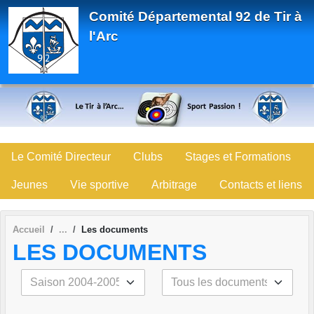
Panneau de gestion des cookies
Comité Départemental 92 de Tir à
l'Arc
Le Comité Directeur
Clubs
Stages et Formations
Jeunes
Vie sportive
Arbitrage
Contacts et liens
Accueil
Les documents
LES DOCUMENTS