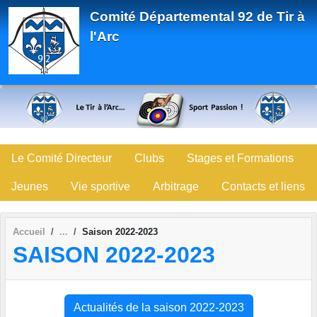
Panneau de gestion des cookies
Comité Départemental 92 de Tir à
l'Arc
Le Comité Directeur
Clubs
Stages et Formations
Jeunes
Vie sportive
Arbitrage
Contacts et liens
Accueil
Saison 2022-2023
SAISON 2022-2023
Actualités de la saison 2022-2023