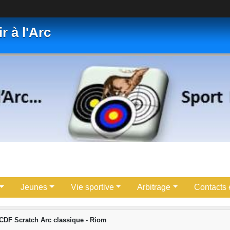
r à l'Arc
Jeunes
Vie sportive
Arbitrage
Contacts e
 CDF Scratch Arc classique - Riom