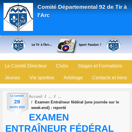
Panneau de gestion des cookies
Comité Départemental 92 de Tir à
l'Arc
Le Comité Directeur
Clubs
Stages et Formations
Jeunes
Vie sportive
Arbitrage
Contacts et liens
Le
samedi
Accueil
28
Examen Entraîneur fédéral (une journée sur le
week-end) : reporté
MARS
2020
EXAMEN
ENTRAÎNEUR FÉDÉRAL