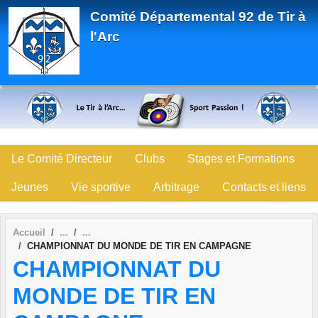
Panneau de gestion des cookies
Comité Départemental 92 de Tir à
l'Arc
Le Comité Directeur
Clubs
Stages et Formations
Jeunes
Vie sportive
Arbitrage
Contacts et liens
Accueil
CHAMPIONNAT DU MONDE DE TIR EN CAMPAGNE
CHAMPIONNAT DU
MONDE DE TIR EN